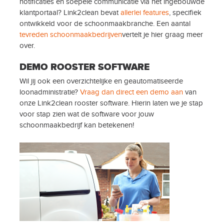
notificaties én soepele communicatie via het ingebouwde
klantportaal? Link2clean bevat
allerlei features
, specifiek
ontwikkeld voor de schoonmaakbranche. Een aantal
tevreden schoonmaakbedrijven
vertelt je hier graag meer
over.
DEMO ROOSTER SOFTWARE
Wil jij ook een overzichtelijke en geautomatiseerde
loonadministratie?
Vraag dan direct een demo aan
van
onze Link2clean rooster software. Hierin laten we je stap
voor stap zien wat de software voor jouw
schoonmaakbedrijf kan betekenen!