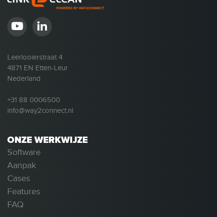
Leerlooierstraat 4
4871 EN Etten-Leur
Nederland
+31 88 0006500
info@way2connect.nl
ONZE WERKWIJZE
Software
Aanpak
Cases
Features
FAQ