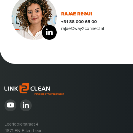
RAJAE REGUI
+31 88 000 65 00
rajae@way2connect.nl
Leerlooierstraat 4
4871 EN Etten-Leur