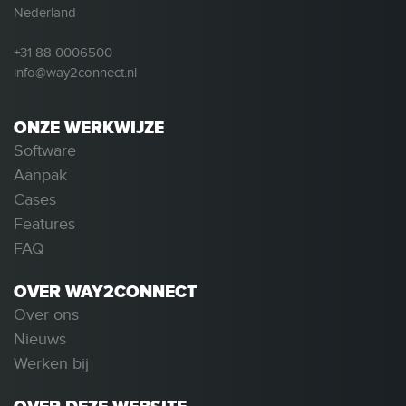
Nederland
+31 88 0006500
info@way2connect.nl
ONZE WERKWIJZE
Software
Aanpak
Cases
Features
FAQ
OVER WAY2CONNECT
Over ons
Nieuws
Werken bij