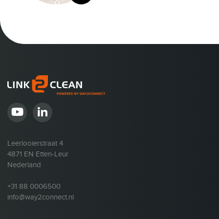
Leerlooierstraat 4
4871 EN Etten-Leur
Nederland
+31 88 0006500
info@way2connect.nl