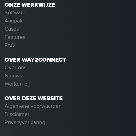
ONZE WERKWIJZE
Software
Aanpak
Cases
Features
FAQ
OVER WAY2CONNECT
Over ons
Nieuws
Werken bij
OVER DEZE WEBSITE
Algemene voorwaarden
Disclaimer
Privacyverklaring