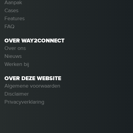
Aanpak
Cases
Features
FAQ
OVER WAY2CONNECT
Over ons
Nieuws
Werken bij
OVER DEZE WEBSITE
Algemene voorwaarden
Disclaimer
Privacyverklaring