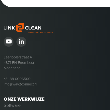
Leerlooierstraat 4
4871 EN Etten-Leur
Nederland
+31 88 0006500
info@way2connect.nl
ONZE WERKWIJZE
Software