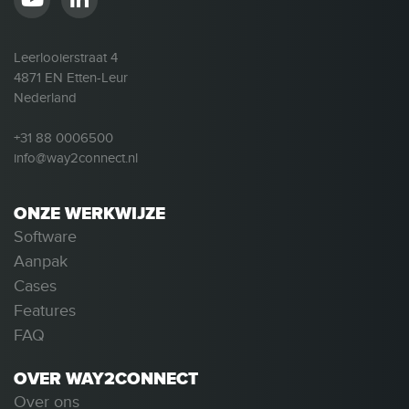
Leerlooierstraat 4
4871 EN Etten-Leur
Nederland
+31 88 0006500
info@way2connect.nl
ONZE WERKWIJZE
Software
Aanpak
Cases
Features
FAQ
OVER WAY2CONNECT
Over ons