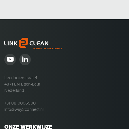
Leerlooierstraat 4
4871 EN Etten-Leur
Nederland
+31 88 0006500
info@way2connect.nl
ONZE WERKWIJZE