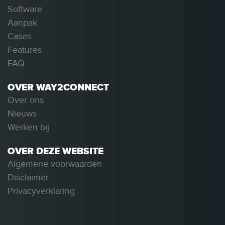
Software
Aanpak
Cases
Features
FAQ
OVER WAY2CONNECT
Over ons
Nieuws
Werken bij
OVER DEZE WEBSITE
Algemene voorwaarden
Disclaimer
Privacyverklaring