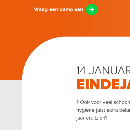
Vraag een demo aan
14 JANUAR
EINDEJ
? Ook voor veel schoon
hygiëne juist extra be
jaar eruitzien?