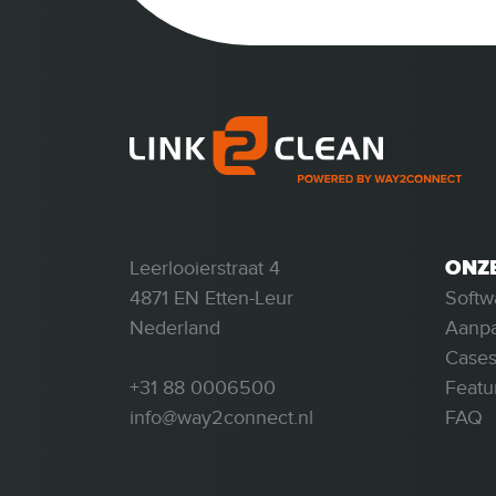
ONZ
Leerlooierstraat 4
Softw
4871 EN Etten-Leur
Aanp
Nederland
Case
Featu
+31 88 0006500
FAQ
info@way2connect.nl