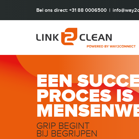
Bel ons direct: +31 88 0006500
|
info@way2c
EEN SUCC
PROCES IS
MENSENW
GRIP BEGINT
BIJ BEGRIJPEN