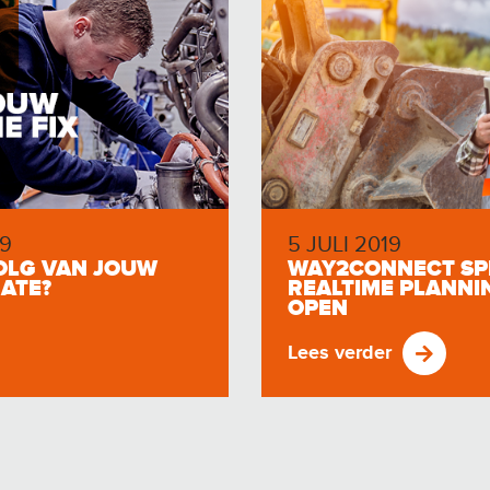
9
5 JULI 2019
VOLG VAN JOUW
WAY2CONNECT SP
RATE?
REALTIME PLANNIN
OPEN
Lees verder