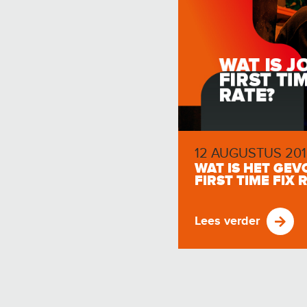
12 AUGUSTUS 201
WAT IS HET GE
FIRST TIME FIX 
Lees verder