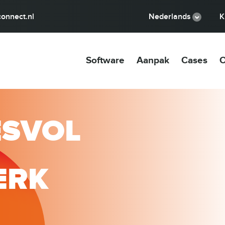
onnect.nl
Nederlands
K
Software
Aanpak
Cases
O
ESVOL
ERK