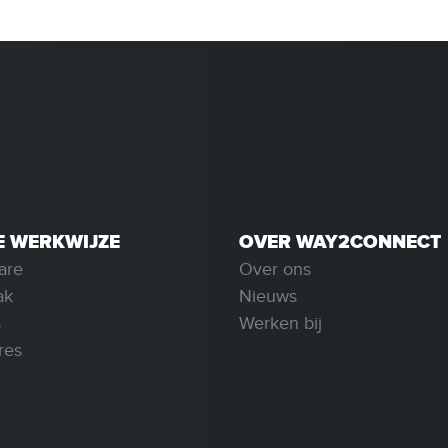
E WERKWIJZE
OVER WAY2CONNECT
are
Over ons
ak
Nieuws
s
Werken bij
res