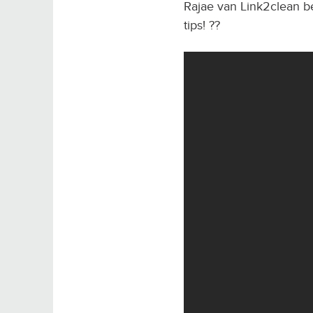
Rajae van Link2clean b
tips! ??