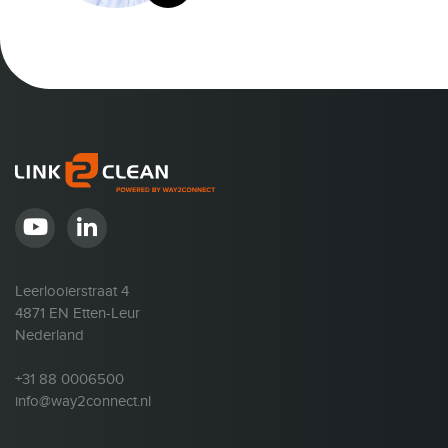
Leerlooierstraat 4
4871 EN Etten-Leur
Nederland
+31 88 0006500
info@way2connect.nl