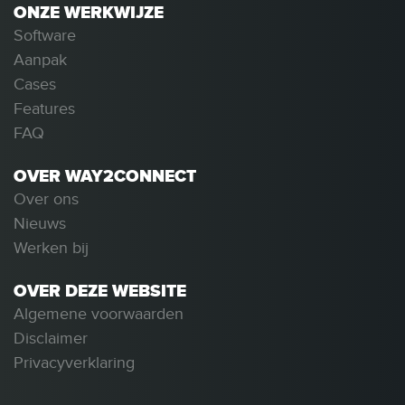
ONZE WERKWIJZE
Software
Aanpak
Cases
Features
FAQ
OVER WAY2CONNECT
Over ons
Nieuws
Werken bij
OVER DEZE WEBSITE
Algemene voorwaarden
Disclaimer
Privacyverklaring